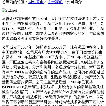
您当前的位置：
网站首页
>
关于我们
> 公司简介
嘉善金亿精密铸件有限公司，采用全硅溶胶精密铸造工艺，专
业生产不锈钢精密铸件。产品广泛用于石化、消防、食品、泵
阀行业、汽摩配件、石油化工、船舶、五金配件等行业。产品
多销往美国，日本，加拿大以及西欧等国家和地区。与多家国
内采购商及外企建立良好合作关系。
公司成立于2004年，注册资金1550万元，现有员工70多名，其
中工程师2名。公司原有厂房5000平方米，由于日益增长的生
产需求，2015年新建厂房8000平方米，于2016年2月迁至新厂
区。厂区坐落在嘉兴市嘉善县陶庄镇夏湖大道，地处江浙沪交
界处，紧邻上海、苏州和杭州，交通运输十分便利。新厂区具
有年产1000吨硅溶胶精密铸件的生产能力。公司拥有德国斯派
克光谱分析仪，硬度试验机，测温仪等检测设备。为产品的质
量提供全面的保障。公司注重产品质量，2008年已获得
ISO9001:2008质量管理体系认证，并设有独立的质量检验及机
械性能检测部门，对产品内在质量和外在质量有健全的管理制
度，严格坚持“精益求精，铸造高质量产品”的质量方针。公司
重视工艺创新和新型产品研发，针对铸造技术及检测工艺共计