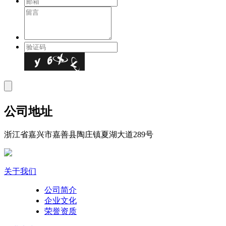
公司地址
浙江省嘉兴市嘉善县陶庄镇夏湖大道289号
关于我们
公司简介
企业文化
荣誉资质