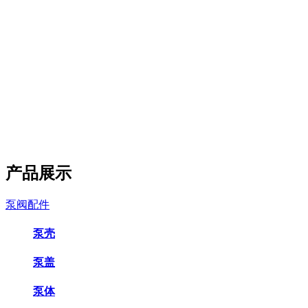
产品展示
泵阀配件
泵壳
泵盖
泵体